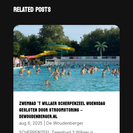
RELATED POSTS
ZWEMBAD ’T WILLAER SCHERPENZEEL WOENSDAG
GESLOTEN DOOR STROOMSTORING –
DEWOUDENBERGER.NL
aug 6, 2025
|
De Woudenberger
SCHERPENZEEL Zwembad ’t Willaer is