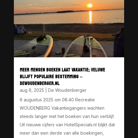
MEER MENSEN BOEKEN LAAT VAKANTIE; VELUWE
BLIJFT POPULAIRE BESTEMMING –
DEWOUDENBERGER.NL
aug 6, 2025
|
De Woudenberger
6 augustus 2025 om 08:40 Recreatie
WOUDENBERG Vakantiegangers wachten
steeds langer met het boeken van hun verblijf.
Uit nieuwe cijfers van HotelSpecials.nl blijkt dat
meer dan een derde van alle boekingen,