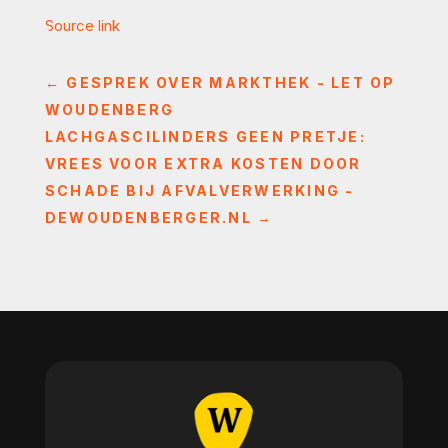
Source link
←
GESPREK OVER MARKTHEK - LET OP
WOUDENBERG
LACHGASCILINDERS GEEN PRETJE:
VREES VOOR EXTRA KOSTEN DOOR
SCHADE BIJ AFVALVERWERKING -
DEWOUDENBERGER.NL
→