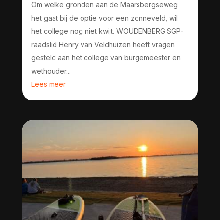
Om welke gronden aan de Maarsbergseweg
het gaat bij de optie voor een zonneveld, wil
het college nog niet kwijt. WOUDENBERG SGP-
raadslid Henry van Veldhuizen heeft vragen
gesteld aan het college van burgemeester en
wethouder...
Lees meer