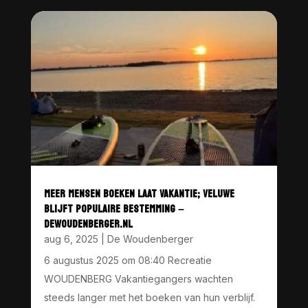
MEER MENSEN BOEKEN LAAT VAKANTIE; VELUWE
BLIJFT POPULAIRE BESTEMMING –
DEWOUDENBERGER.NL
aug 6, 2025
|
De Woudenberger
6 augustus 2025 om 08:40 Recreatie
WOUDENBERG Vakantiegangers wachten
steeds langer met het boeken van hun verblijf.