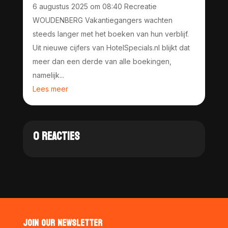
6 augustus 2025 om 08:40 Recreatie
WOUDENBERG Vakantiegangers wachten
steeds langer met het boeken van hun verblijf.
Uit nieuwe cijfers van HotelSpecials.nl blijkt dat
meer dan een derde van alle boekingen,
namelijk...
Lees meer
0 REACTIES
JOIN OUR NEWSLETTER