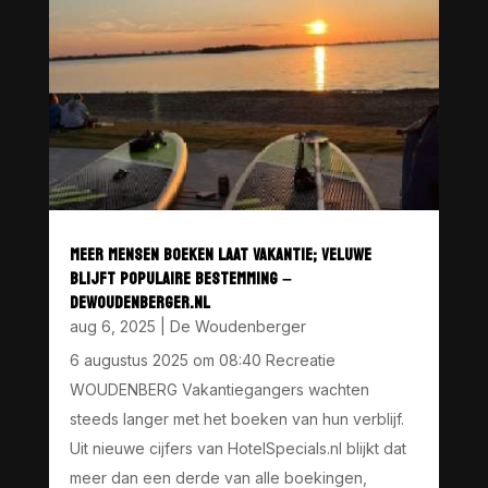
MEER MENSEN BOEKEN LAAT VAKANTIE; VELUWE
BLIJFT POPULAIRE BESTEMMING –
DEWOUDENBERGER.NL
aug 6, 2025
|
De Woudenberger
6 augustus 2025 om 08:40 Recreatie
WOUDENBERG Vakantiegangers wachten
steeds langer met het boeken van hun verblijf.
Uit nieuwe cijfers van HotelSpecials.nl blijkt dat
meer dan een derde van alle boekingen,