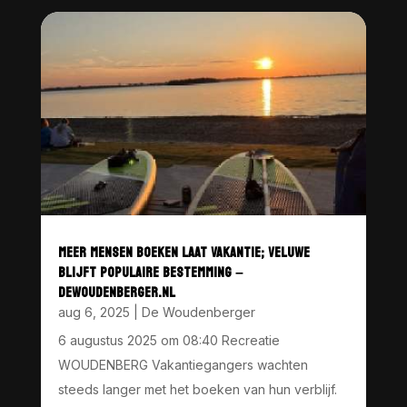
MEER MENSEN BOEKEN LAAT VAKANTIE; VELUWE
BLIJFT POPULAIRE BESTEMMING –
DEWOUDENBERGER.NL
aug 6, 2025
|
De Woudenberger
6 augustus 2025 om 08:40 Recreatie
WOUDENBERG Vakantiegangers wachten
steeds langer met het boeken van hun verblijf.