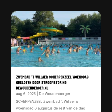
ZWEMBAD ’T WILLAER SCHERPENZEEL WOENSDAG
GESLOTEN DOOR STROOMSTORING –
DEWOUDENBERGER.NL
aug 6, 2025
|
De Woudenberger
SCHERPENZEEL Zwembad ’t Willaer is
woensdag 6 augustus de rest van de dag