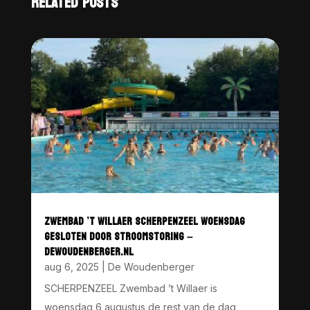
RELATED POSTS
ZWEMBAD ’T WILLAER SCHERPENZEEL WOENSDAG
GESLOTEN DOOR STROOMSTORING –
DEWOUDENBERGER.NL
aug 6, 2025
|
De Woudenberger
SCHERPENZEEL Zwembad ’t Willaer is
woensdag 6 augustus de rest van de dag