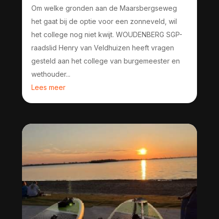
Om welke gronden aan de Maarsbergseweg
het gaat bij de optie voor een zonneveld, wil
het college nog niet kwijt. WOUDENBERG SGP-
raadslid Henry van Veldhuizen heeft vragen
gesteld aan het college van burgemeester en
wethouder...
Lees meer