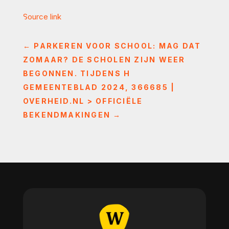
Source link
←
PARKEREN VOOR SCHOOL: MAG DAT
ZOMAAR? DE SCHOLEN ZIJN WEER
BEGONNEN. TIJDENS H
GEMEENTEBLAD 2024, 366685 |
OVERHEID.NL > OFFICIËLE
BEKENDMAKINGEN
→