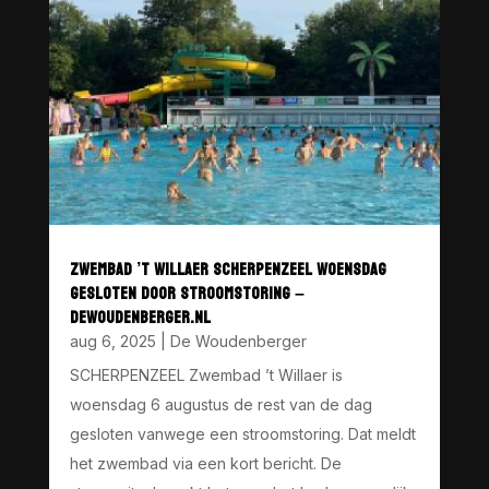
ZWEMBAD ’T WILLAER SCHERPENZEEL WOENSDAG
GESLOTEN DOOR STROOMSTORING –
DEWOUDENBERGER.NL
aug 6, 2025
|
De Woudenberger
SCHERPENZEEL Zwembad ’t Willaer is
woensdag 6 augustus de rest van de dag
gesloten vanwege een stroomstoring. Dat meldt
het zwembad via een kort bericht. De