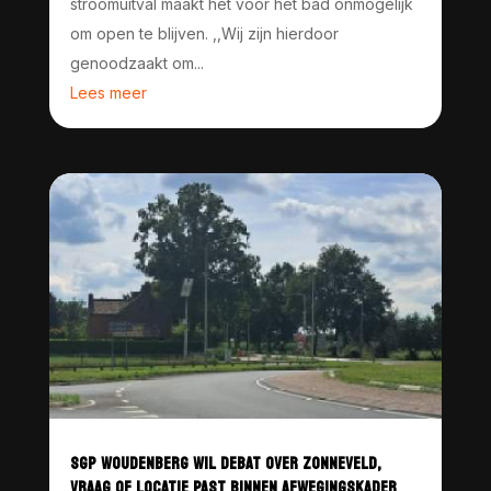
stroomuitval maakt het voor het bad onmogelijk
om open te blijven. ,,Wij zijn hierdoor
genoodzaakt om...
Lees meer
SGP WOUDENBERG WIL DEBAT OVER ZONNEVELD,
VRAAG OF LOCATIE PAST BINNEN AFWEGINGSKADER