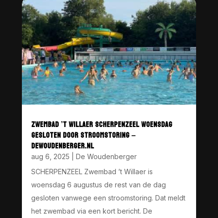
ZWEMBAD ’T WILLAER SCHERPENZEEL WOENSDAG
GESLOTEN DOOR STROOMSTORING –
DEWOUDENBERGER.NL
aug 6, 2025
|
De Woudenberger
SCHERPENZEEL Zwembad ’t Willaer is
woensdag 6 augustus de rest van de dag
gesloten vanwege een stroomstoring. Dat meldt
het zwembad via een kort bericht. De