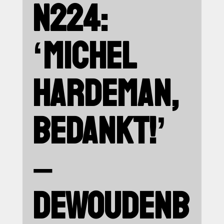
N224:
‘MICHEL
HARDEMAN,
BEDANKT!’
–
DEWOUDENB