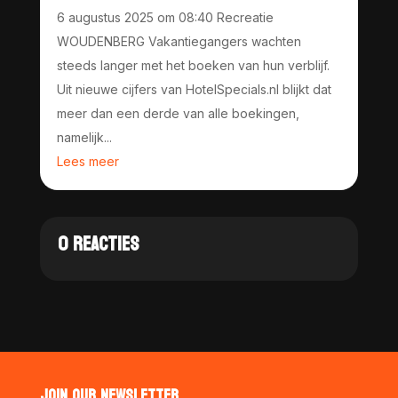
6 augustus 2025 om 08:40 Recreatie
WOUDENBERG Vakantiegangers wachten
steeds langer met het boeken van hun verblijf.
Uit nieuwe cijfers van HotelSpecials.nl blijkt dat
meer dan een derde van alle boekingen,
namelijk...
Lees meer
0 REACTIES
JOIN OUR NEWSLETTER