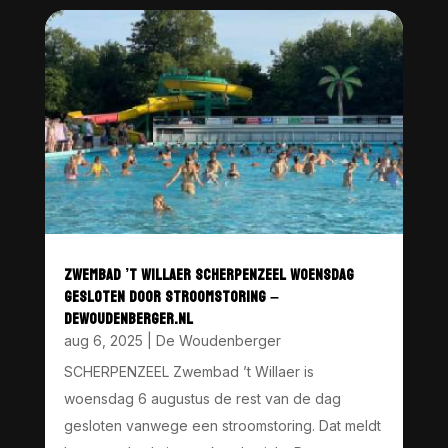
ZWEMBAD ’T WILLAER SCHERPENZEEL WOENSDAG
GESLOTEN DOOR STROOMSTORING –
DEWOUDENBERGER.NL
aug 6, 2025
|
De Woudenberger
SCHERPENZEEL Zwembad ’t Willaer is
woensdag 6 augustus de rest van de dag
gesloten vanwege een stroomstoring. Dat meldt