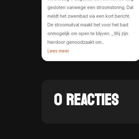
gesloten vanwege een stroomstoring. Dat
meldt het zwembad via een kort bericht.
De stroomuitval maakt het voor het bad
onmogelijk om open te blijven. ,,Wij zijn
hierdoor genoodzaakt om...
Lees meer
0 REACTIES