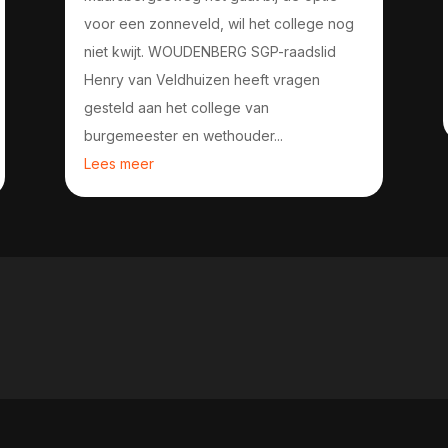
voor een zonneveld, wil het college nog
niet kwijt. WOUDENBERG SGP-raadslid
Henry van Veldhuizen heeft vragen
gesteld aan het college van
burgemeester en wethouder...
Lees meer