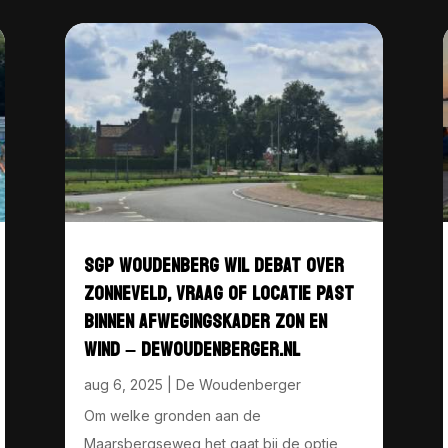
SGP WOUDENBERG WIL DEBAT OVER
ZONNEVELD, VRAAG OF LOCATIE PAST
BINNEN AFWEGINGSKADER ZON EN
WIND – DEWOUDENBERGER.NL
aug 6, 2025
|
De Woudenberger
Om welke gronden aan de
Maarsbergseweg het gaat bij de optie