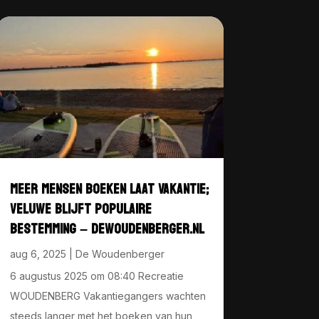
MEER MENSEN BOEKEN LAAT VAKANTIE;
VELUWE BLIJFT POPULAIRE
BESTEMMING – DEWOUDENBERGER.NL
aug 6, 2025
|
De Woudenberger
6 augustus 2025 om 08:40 Recreatie
WOUDENBERG Vakantiegangers wachten
steeds langer met het boeken van hun