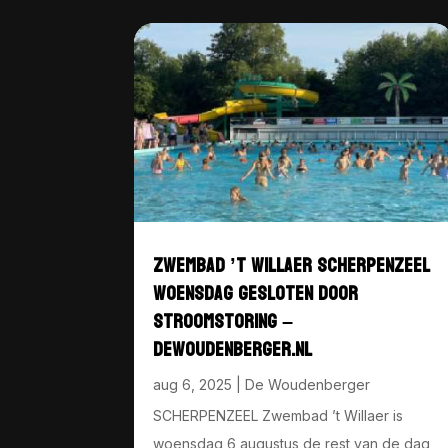
ZWEMBAD ’T WILLAER SCHERPENZEEL
WOENSDAG GESLOTEN DOOR
STROOMSTORING –
DEWOUDENBERGER.NL
aug 6, 2025
|
De Woudenberger
SCHERPENZEEL Zwembad ’t Willaer is
woensdag 6 augustus de rest van de dag