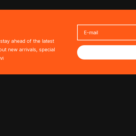
stay ahead of the latest
out new arrivals, special
vi