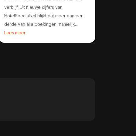
verblijf. Uit nieuwe cijfers van
HotelSpecials.nl blijkt dat meer dan een
derde van alle boekingen, namelijk...
Lees meer