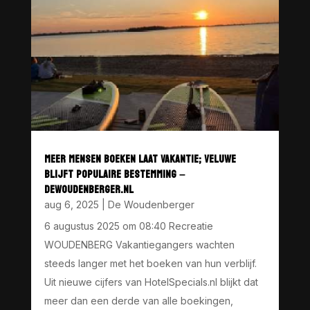
MEER MENSEN BOEKEN LAAT VAKANTIE; VELUWE
BLIJFT POPULAIRE BESTEMMING –
DEWOUDENBERGER.NL
aug 6, 2025
|
De Woudenberger
6 augustus 2025 om 08:40 Recreatie
WOUDENBERG Vakantiegangers wachten
steeds langer met het boeken van hun verblijf.
Uit nieuwe cijfers van HotelSpecials.nl blijkt dat
meer dan een derde van alle boekingen,