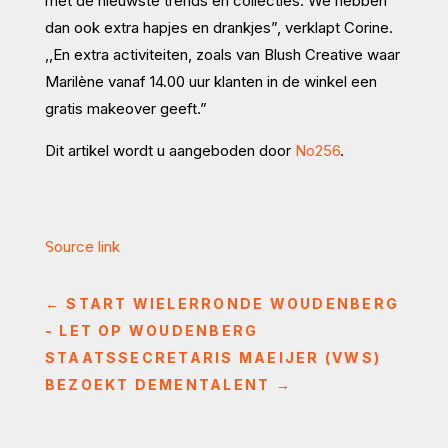
met de nieuwste trends en collecties. We hebben
dan ook extra hapjes en drankjes”, verklapt Corine.
,,En extra activiteiten, zoals van Blush Creative waar
Marilène vanaf 14.00 uur klanten in de winkel een
gratis makeover geeft.”
Dit artikel wordt u aangeboden door
No256
.
Source link
←
START WIELERRONDE WOUDENBERG
- LET OP WOUDENBERG
STAATSSECRETARIS MAEIJER (VWS)
BEZOEKT DEMENTALENT
→