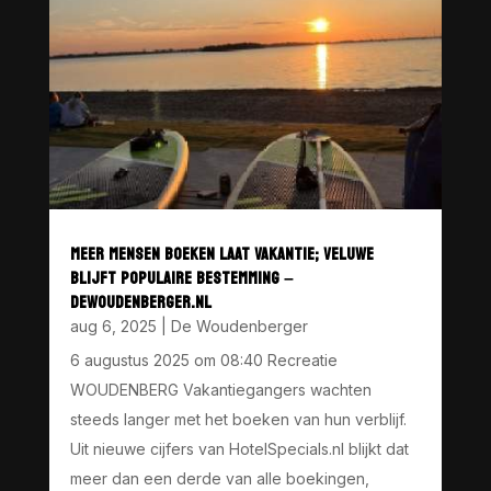
MEER MENSEN BOEKEN LAAT VAKANTIE; VELUWE
BLIJFT POPULAIRE BESTEMMING –
DEWOUDENBERGER.NL
aug 6, 2025
|
De Woudenberger
6 augustus 2025 om 08:40 Recreatie
WOUDENBERG Vakantiegangers wachten
steeds langer met het boeken van hun verblijf.
Uit nieuwe cijfers van HotelSpecials.nl blijkt dat
meer dan een derde van alle boekingen,