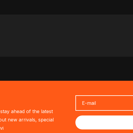
stay ahead of the latest
out new arrivals, special
vi