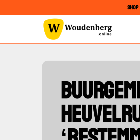
SHOP 
BUURGEM
HEUVELRU
‘BESTEM