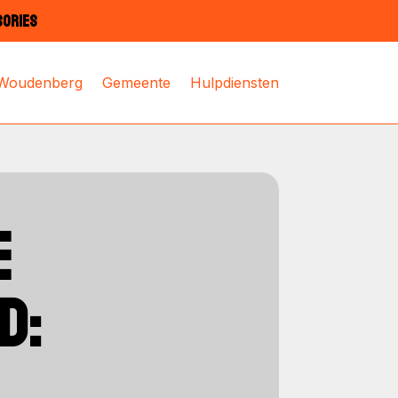
SORIES
 Woudenberg
Gemeente
Hulpdiensten
E
D: