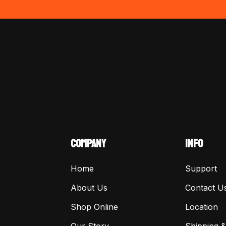
COMPANY
INFO
Home
Support
About Us
Contact U
Shop Online
Location
Our Story
Shipping &