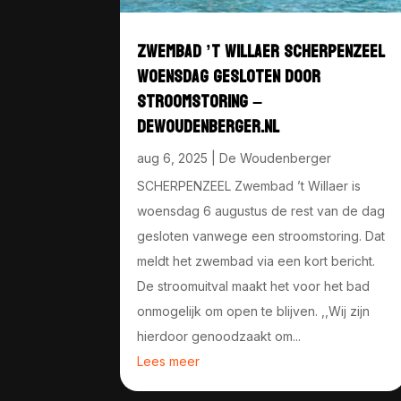
ZWEMBAD ’T WILLAER SCHERPENZEEL
WOENSDAG GESLOTEN DOOR
STROOMSTORING –
DEWOUDENBERGER.NL
aug 6, 2025
|
De Woudenberger
SCHERPENZEEL Zwembad ’t Willaer is
woensdag 6 augustus de rest van de dag
gesloten vanwege een stroomstoring. Dat
meldt het zwembad via een kort bericht.
De stroomuitval maakt het voor het bad
onmogelijk om open te blijven. ,,Wij zijn
hierdoor genoodzaakt om...
Lees meer