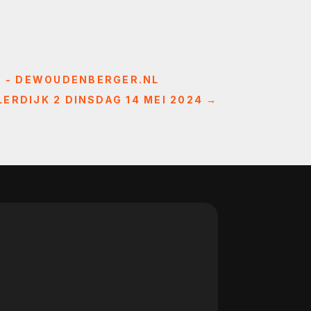
S - DEWOUDENBERGER.NL
RDIJK 2 DINSDAG 14 MEI 2024
→