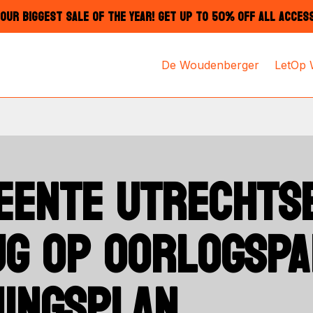
OUR BIGGEST SALE OF THE YEAR! GET UP TO 50% OFF ALL ACCES
De Woudenberger
LetOp
EENTE UTRECHTS
G OP OORLOGSPA
MINGSPLAN