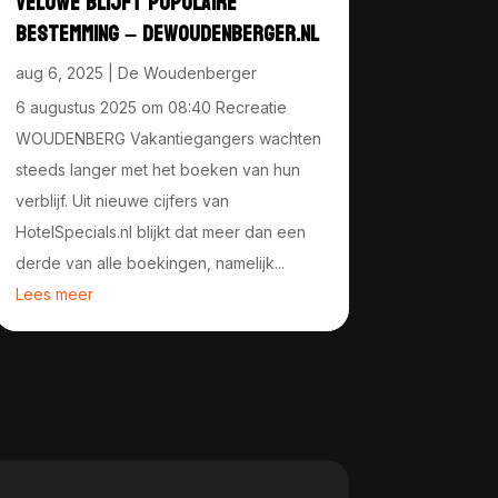
VELUWE BLIJFT POPULAIRE
BESTEMMING – DEWOUDENBERGER.NL
aug 6, 2025
|
De Woudenberger
6 augustus 2025 om 08:40 Recreatie
WOUDENBERG Vakantiegangers wachten
steeds langer met het boeken van hun
verblijf. Uit nieuwe cijfers van
HotelSpecials.nl blijkt dat meer dan een
derde van alle boekingen, namelijk...
Lees meer