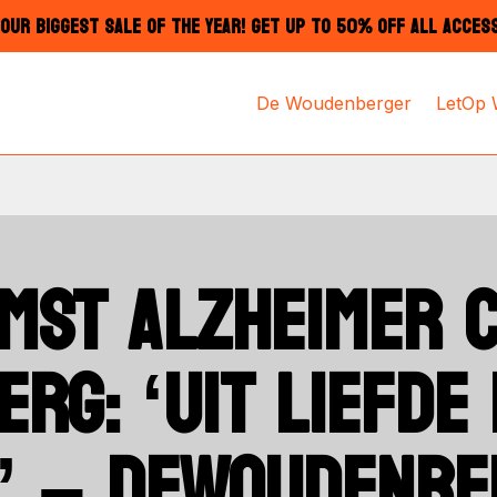
OUR BIGGEST SALE OF THE YEAR! GET UP TO 50% OFF ALL ACCES
De Woudenberger
LetOp
MST ALZHEIMER 
RG: ‘UIT LIEFDE
 – DEWOUDENBE