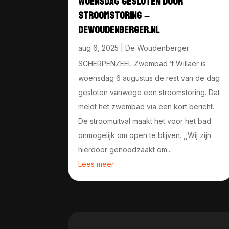
WOENSDAG GESLOTEN DOOR
STROOMSTORING –
DEWOUDENBERGER.NL
aug 6, 2025
|
De Woudenberger
SCHERPENZEEL Zwembad ’t Willaer is
woensdag 6 augustus de rest van de dag
gesloten vanwege een stroomstoring. Dat
meldt het zwembad via een kort bericht.
De stroomuitval maakt het voor het bad
onmogelijk om open te blijven. ,,Wij zijn
hierdoor genoodzaakt om...
Lees meer