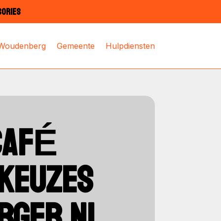
SORIES
 Woudenberg
Gemeente
Hulpdiensten
CAFÉ
 KEUZES
RGER.NL