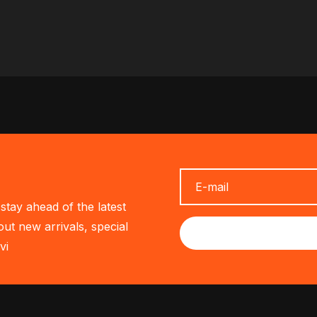
stay ahead of the latest
out new arrivals, special
vi