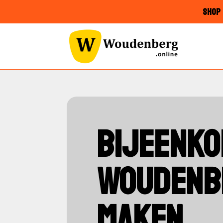
SHOP 
BIJEENKO
WOUDENBE
MAKEN…’