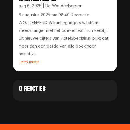
aug 6, 2025
|
De Woudenberger
6 augustus 2025 om 08:40 Recreatie
WOUDENBERG Vakantiegangers wachten
steeds langer met het boeken van hun verblijf.
Uit nieuwe cijfers van HotelSpecials.nl blijkt dat
meer dan een derde van alle boekingen,
namelijk...
Lees meer
0 REACTIES